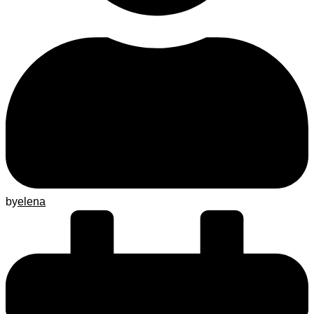
by
elena