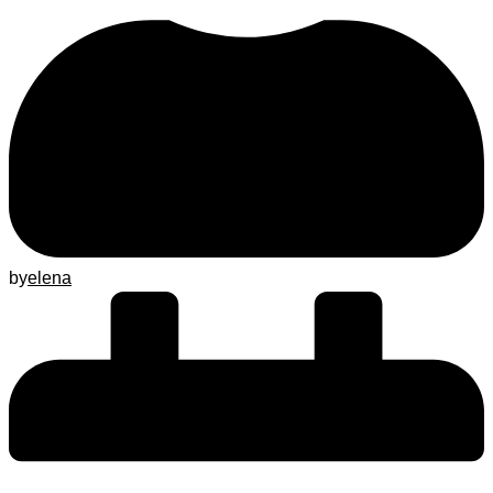
by
elena